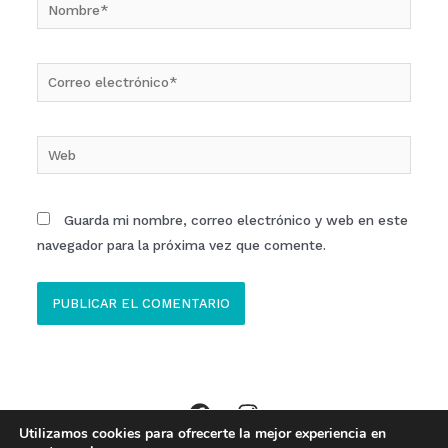
Nombre*
Correo
electrónico*
Web
Guarda mi nombre, correo electrónico y web en este
navegador para la próxima vez que comente.
Utilizamos cookies para ofrecerte la mejor experiencia en
Copyright © 2026 Clinica ECOM Ibi //
Aviso Legal
,
Política Privacidad
,