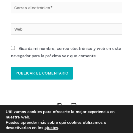
Correo
electrónico*
Web
Guarda mi nombre, correo electrónico y web en este
navegador para la próxima vez que comente.
Utilizamos cookies para ofrecerte la mejor experiencia en
Copyright © 2026 Clinica ECOM Ibi //
Aviso Legal
,
Política Privacidad
,
nuestra web.
Puedes aprender más sobre qué cookies utilizamos o
Política de Cookies
desactivarlas en los
ajustes
.