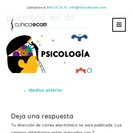
Ir
Llámanos al
966 55 25 15
·
info@clinicaecom.com
al
psicologo-en-ibi
contenido
Deja un comentario
/ Por
CarlosZambrana
MAIN
MEN
Navegación
←
Medios anterior
de
entradas
Deja una respuesta
Tu dirección de correo electrónico no será publicada.
Los
campos obligatorios están marcados con
*