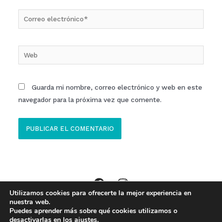
Correo
electrónico*
Web
Guarda mi nombre, correo electrónico y web en este
navegador para la próxima vez que comente.
Utilizamos cookies para ofrecerte la mejor experiencia en
Copyright © 2026 Clinica ECOM Ibi //
Aviso Legal
,
Política Privacidad
,
nuestra web.
Puedes aprender más sobre qué cookies utilizamos o
Política de Cookies
desactivarlas en los
ajustes
.