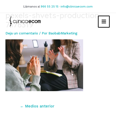
Ir
Llámanos al
966 55 25 15
·
info@clinicaecom.com
al
pexels-shvets-production-
contenido
7176319
MAIN
Deja un comentario
/ Por
BaobabMarketing
MEN
Navegación
←
Medios anterior
de