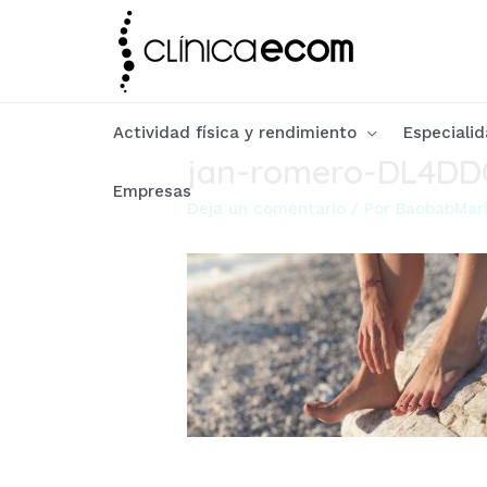
Ir
al
contenido
Actividad física y rendimiento
Especialid
jan-romero-DL4DD
Empresas
Deja un comentario
/ Por
BaobabMar