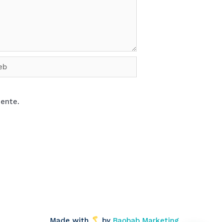
b
ente.
Made with
by
Baobab Marketing