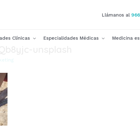
Llámanos al
966
ades Clínicas
Especialidades Médicas
Medicina es
Qb8yjc-unsplash
keting