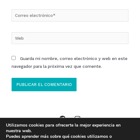
Correo
electrónico*
Web
Guarda mi nombre, correo electrónico y web en este
navegador para la próxima vez que comente.
Utilizamos cookies para ofrecerte la mejor experiencia en
Copyright © 2026 Clinica ECOM Ibi //
Aviso Legal
,
Política Privacidad
,
nuestra web.
Puedes aprender más sobre qué cookies utilizamos o
Política de Cookies