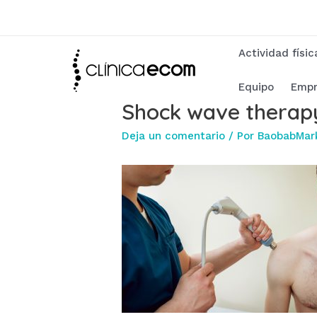
Ir
al
contenido
Actividad físi
Equipo
Empr
Shock wave therapy.
Deja un comentario
/ Por
BaobabMar