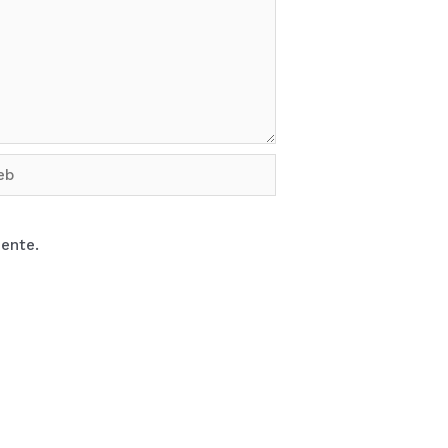
b
ente.