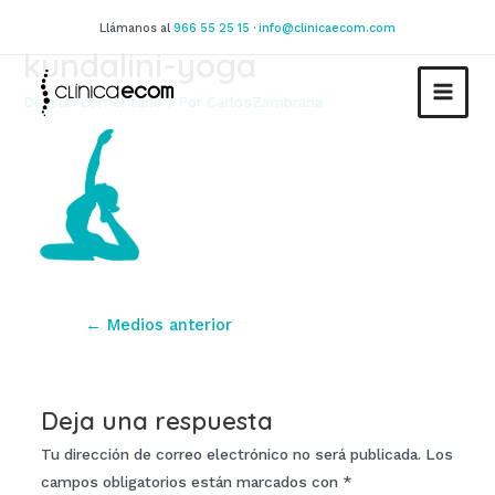
Ir
Llámanos al
966 55 25 15
·
info@clinicaecom.com
al
kundalini-yoga
contenido
Deja un comentario
/ Por
CarlosZambrana
MAIN
MEN
Navegación
←
Medios anterior
de
entradas
Deja una respuesta
Tu dirección de correo electrónico no será publicada.
Los
campos obligatorios están marcados con
*