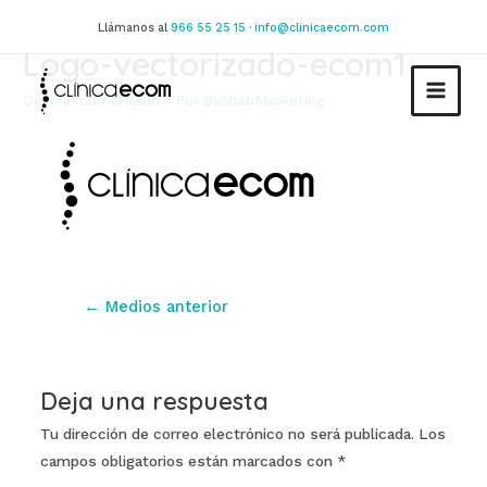
Ir
Llámanos al
966 55 25 15
·
info@clinicaecom.com
al
Logo-vectorizado-ecom1
contenido
Deja un comentario
/ Por
BaobabMarketing
MAIN
MEN
Navegación
←
Medios anterior
de
entradas
Deja una respuesta
Tu dirección de correo electrónico no será publicada.
Los
campos obligatorios están marcados con
*