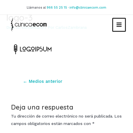
Ir
Llámanos al
966 55 25 15
·
info@clinicaecom.com
al
logo-3
contenido
Deja un comentario
/ Por
CarlosZambrana
MAIN
MEN
Navegación
←
Medios anterior
de
entradas
Deja una respuesta
Tu dirección de correo electrónico no será publicada.
Los
campos obligatorios están marcados con
*