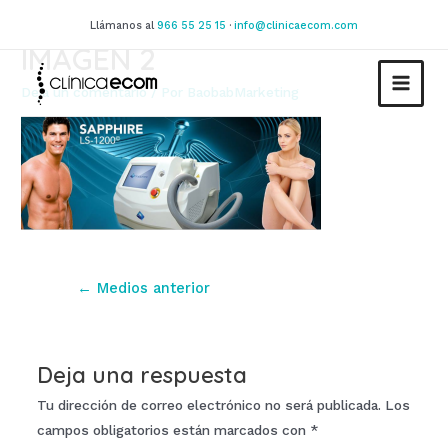
Ir
Llámanos al
966 55 25 15
·
info@clinicaecom.com
al
IMAGEN 2
contenido
Deja un comentario
/ Por
BaobabMarketing
MAIN
MEN
Navegación
←
Medios anterior
de
entradas
Deja una respuesta
Tu dirección de correo electrónico no será publicada.
Los
campos obligatorios están marcados con
*