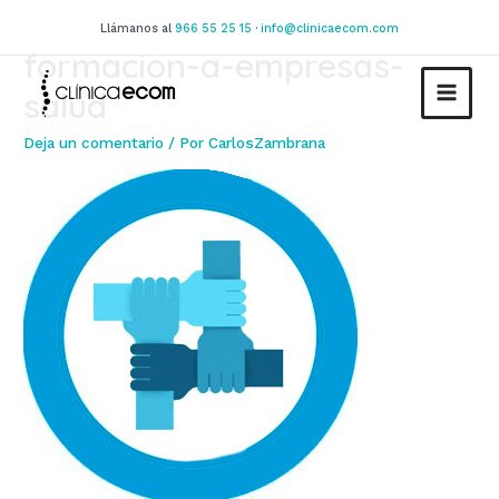
Ir
Llámanos al
966 55 25 15
·
info@clinicaecom.com
al
formacion-a-empresas-
contenido
salud
MAIN
Deja un comentario
/ Por
CarlosZambrana
MEN