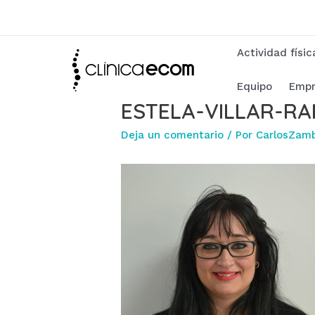
Ir
al
contenido
Actividad físi
Equipo
Empr
ESTELA-VILLAR-R
Deja un comentario
/ Por
CarlosZam