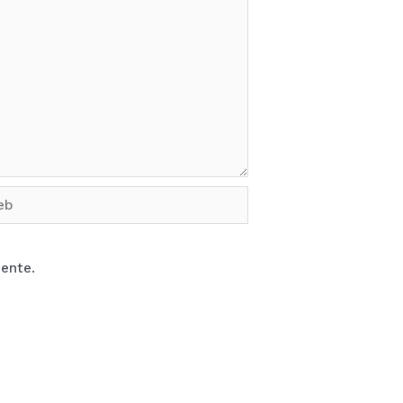
b
ente.