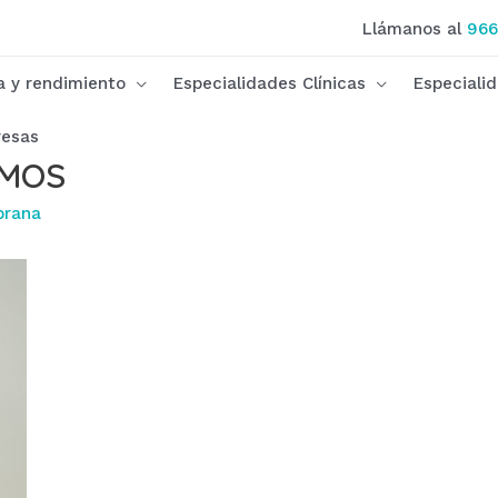
Llámanos al
966
ca y rendimiento
Especialidades Clínicas
Especiali
esas
AMOS
brana