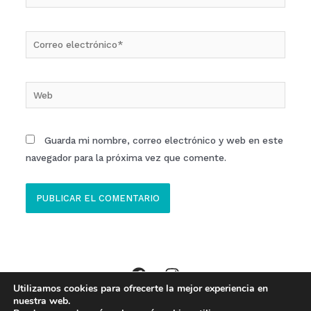
Correo
electrónico*
Web
Guarda mi nombre, correo electrónico y web en este
navegador para la próxima vez que comente.
Utilizamos cookies para ofrecerte la mejor experiencia en
Copyright © 2026 Clinica ECOM Ibi //
Aviso Legal
,
Política Privacidad
,
nuestra web.