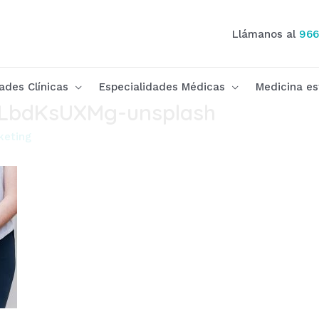
Llámanos al
966
ades Clínicas
Especialidades Médicas
Medicina es
uLbdKsUXMg-unsplash
keting