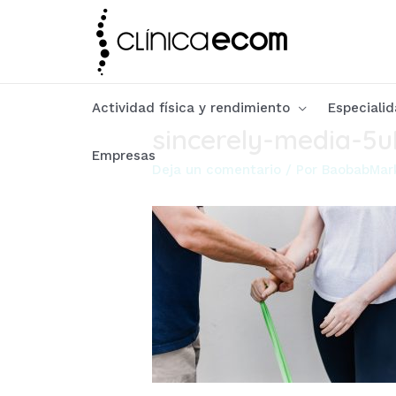
Ir
al
contenido
Actividad física y rendimiento
Especialid
sincerely-media-5
Empresas
Deja un comentario
/ Por
BaobabMar