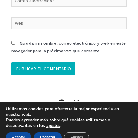
electrónico*
Web
Guarda mi nombre, correo electrónico y web en este
navegador para la próxima vez que comente.
Utilizamos cookies para ofrecerte la mejor experiencia en
Copyright © 2026 Clinica ECOM Ibi //
Aviso Legal
,
Política Privacidad
,
nuestra web.
Puedes aprender más sobre qué cookies utilizamos o
Política de Cookies
desactivarlas en los
ajustes
.
Made with
by
Baobab Marketing
Aceptar
Rechazar
Ajustes