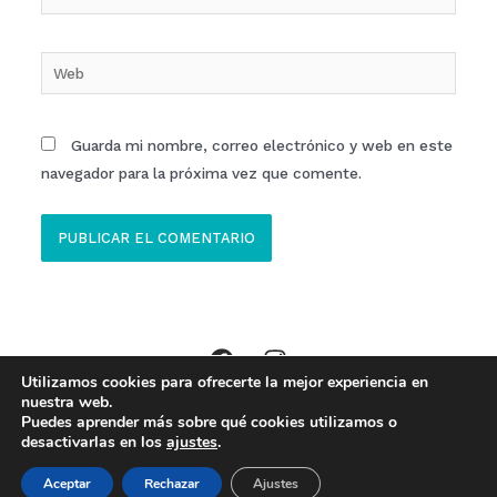
electrónico*
Web
Guarda mi nombre, correo electrónico y web en este
navegador para la próxima vez que comente.
Utilizamos cookies para ofrecerte la mejor experiencia en
Copyright © 2026 Clinica ECOM Ibi //
Aviso Legal
,
Política Privacidad
,
nuestra web.
Puedes aprender más sobre qué cookies utilizamos o
Política de Cookies
desactivarlas en los
ajustes
.
Made with
by
Baobab Marketing
Aceptar
Rechazar
Ajustes