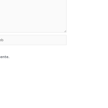
b
ente.