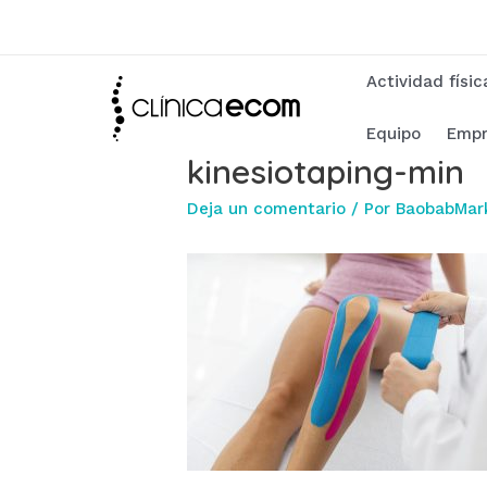
Ir
al
contenido
Actividad físi
Equipo
Empr
kinesiotaping-min
Deja un comentario
/ Por
BaobabMar