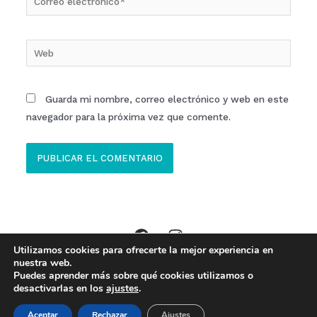
electrónico*
Web
Guarda mi nombre, correo electrónico y web en este
navegador para la próxima vez que comente.
Utilizamos cookies para ofrecerte la mejor experiencia en
Copyright © 2026 Clinica ECOM Ibi //
Aviso Legal
,
Política Privacidad
,
nuestra web.
Puedes aprender más sobre qué cookies utilizamos o
Política de Cookies
desactivarlas en los
ajustes
.
Made with
by
Baobab Marketing
Aceptar
Rechazar
Ajustes