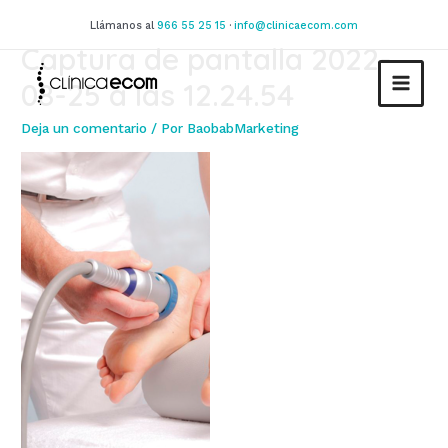
Ir
Llámanos al
966 55 25 15
·
info@clinicaecom.com
al
Captura de pantalla 2022-
contenido
08-25 a las 12.24.54
MAIN
Deja un comentario
/ Por
BaobabMarketing
MEN