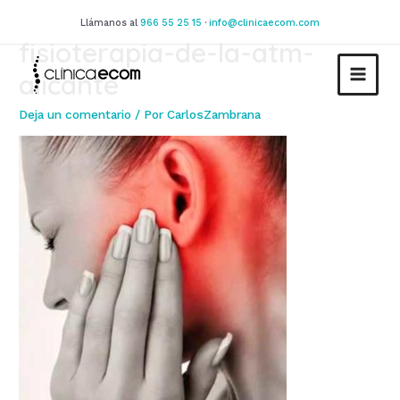
Ir
Llámanos al
966 55 25 15
·
info@clinicaecom.com
al
fisioterapia-de-la-atm-
contenido
alicante
MAIN
Deja un comentario
/ Por
CarlosZambrana
MEN