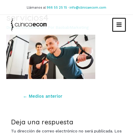
Ir
Llámanos al
966 55 25 15
·
info@clinicaecom.com
al
servicios4
contenido
Deja un comentario
/ Por
BaobabMarketing
MAIN
MEN
Navegación
←
Medios anterior
de
entradas
Deja una respuesta
Tu dirección de correo electrónico no será publicada.
Los