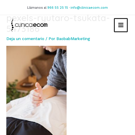
Ir
Llámanos al
966 55 25 15
·
info@clinicaecom.com
al
pexels-ryutaro-tsukata-
contenido
5473186
MAIN
Deja un comentario
/ Por
BaobabMarketing
MEN