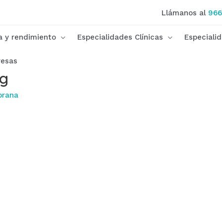
Llámanos al
966
ca y rendimiento
Especialidades Clínicas
Especiali
esas
ng
brana