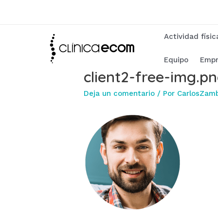
Ir
al
contenido
Actividad físi
Equipo
Empr
client2-free-img.p
Deja un comentario
/ Por
CarlosZam