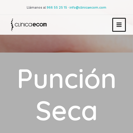
Llámanos al
966 55 25 15
·
info@clinicaecom.com
Punción
Seca