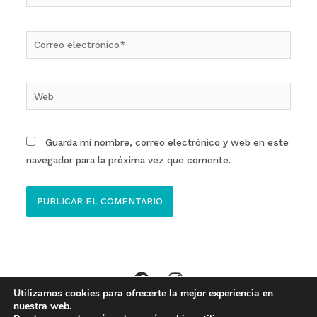
Correo
electrónico*
Web
Guarda mi nombre, correo electrónico y web en este
navegador para la próxima vez que comente.
Utilizamos cookies para ofrecerte la mejor experiencia en
Copyright © 2026 Clinica ECOM Ibi //
Aviso Legal
,
Política Privacidad
,
nuestra web.