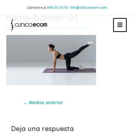
Ir
Llámanos al
966 55 25 15
·
info@clinicaecom.com
al
home-banner-03
contenido
Deja un comentario
/ Por
CarlosZambrana
MAIN
MEN
Navegación
←
Medios anterior
de
entradas
Deja una respuesta