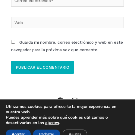
electrónico*
Web
Guarda mi nombre, correo electrónico y web en este
navegador para la próxima vez que comente.
Utilizamos cookies para ofrecerte la mejor experiencia en
Copyright © 2026 Clinica ECOM Ibi //
Aviso Legal
,
Política Privacidad
,
nuestra web.
Puedes aprender más sobre qué cookies utilizamos o
Política de Cookies
desactivarlas en los
ajustes
.
Made with
by
Baobab Marketing
Aceptar
Rechazar
Ajustes