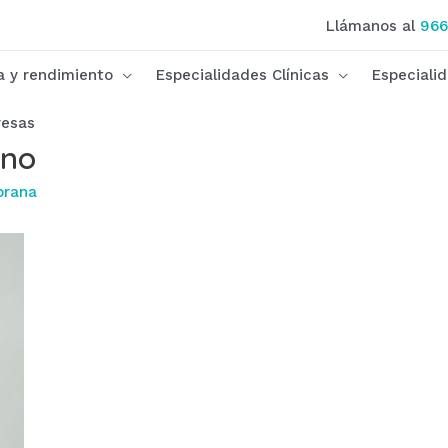
Llámanos al
966
ca y rendimiento
Especialidades Clínicas
Especiali
esas
ino
brana