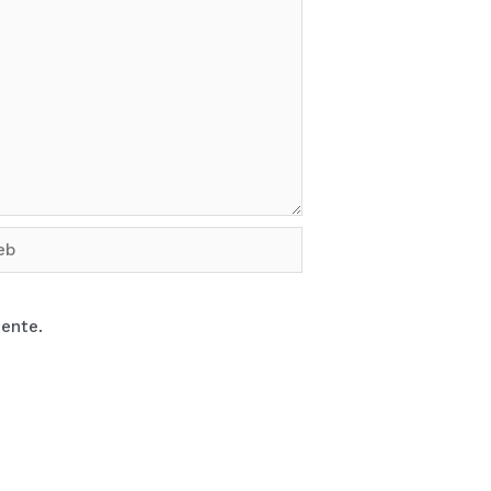
b
ente.