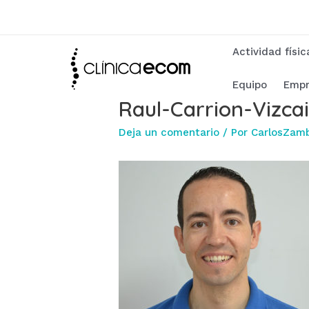
Ir
al
contenido
Actividad físi
Equipo
Empr
Raul-Carrion-Vizca
Deja un comentario
/ Por
CarlosZam