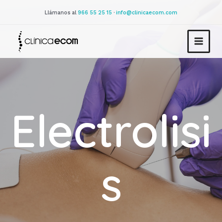
Llámanos al
966 55 25 15
·
info@clinicaecom.com
Electrolisi
s