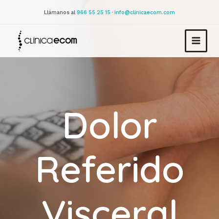
Llámanos al
966 55 25 15
·
info@clinicaecom.com
Dolor
Referido
Visceral